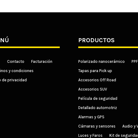
NÚ
PRODUCTOS
o
Contacto
Facturación
Polarizado nanocerámico
PPF
inos y condiciones
Tapas para Pick up
o de privacidad
Accesorios Off Road
Accesorios SUV
Película de seguridad
Detallado automotriz
Alarmas y GPS
Cámaras y sensores
Audio y 
Luces y Faros
Kit de segurida