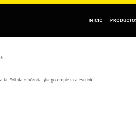
INICIO
PRODUCTO
ía
da. Edítala o bórrala, ¡luego empieza a escribir!