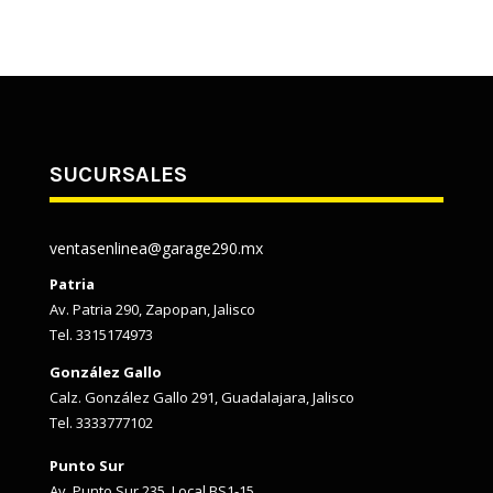
SUCURSALES
ventasenlinea@garage290.mx
Patria
Av. Patria 290, Zapopan, Jalisco
Tel. 3315174973
González Gallo
Calz. González Gallo 291, Guadalajara, Jalisco
Tel. 3333777102
Punto Sur
Av. Punto Sur 235, Local BS1-15